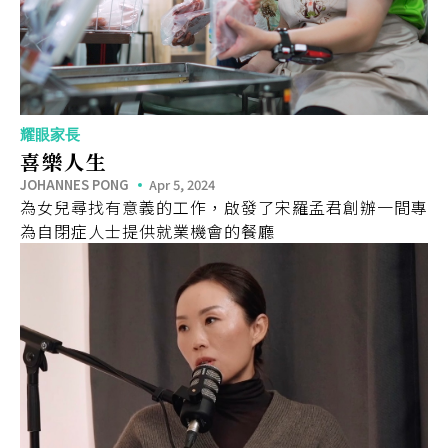
耀眼家長
喜樂人生
JOHANNES PONG
Apr 5, 2024
為女兒尋找有意義的工作，啟發了宋羅孟君創辦一間專
為自閉症人士提供就業機會的餐廳