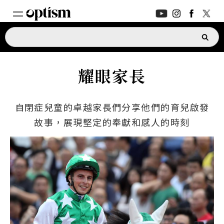
專家支援
新功能
耀眼家長
家長討論區
新功能
自閉症兒童的卓越家長們分享他們的育兒啟發
深度對話
故事，展現堅定的奉獻和感人的時刻
日常生活
支援指南
新功能
ASK OPTISM
升級版
登入