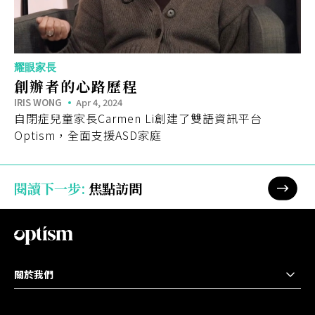
耀眼家長
創辦者的心路歷程
IRIS WONG
Apr 4, 2024
自閉症兒童家長Carmen Li創建了雙語資訊平台
Optism，全面支援ASD家庭
閱讀下一步
:
焦點訪問
閱讀
下一
步
關於我們