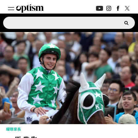
專家支援
新功能
家長討論區
新功能
深度對話
日常生活
支援指南
新功能
ASK OPTISM
升級版
耀眼家長
登入