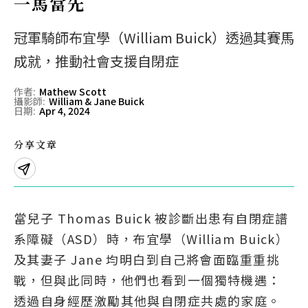
一馬當先
Eng
繁體
冠軍騎師布宜學（William Buick）透過其賽馬
© 2026 21 Concepts Ltd. 版權所有。
成就，推動社會支援自閉症
作者
:
Mathew Scott
攝影師
:
William & Jane Buick
日期
:
Apr 4, 2024
分享文章
當兒子 Thomas Buick 被診斷出患有自閉症譜
系障礙（ASD）時，布宜學（William Buick）
及其妻子 Jane 均明白到自己將會面臨重重挑
戰，但與此同時，他們也看到一個獨特機遇：
透過自身經歷激勵其他與自閉症共處的家庭。