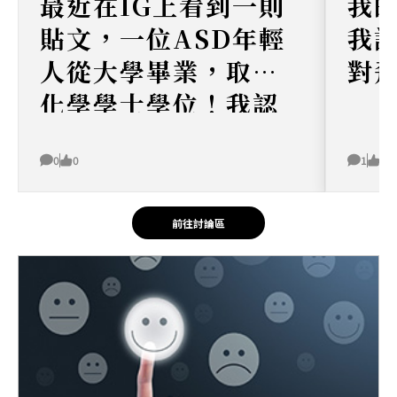
最近在IG上看到一則
我
貼文，一位ASD年輕
我
人從大學畢業，取得
對
化學學士學位！我認
為這非常令人鼓舞，
因為這實際上證明
0
0
1
0
瞭，不論是否有
前往討論區
ASD，這些年輕人都
充滿潛力，能夠實現
任何事情！