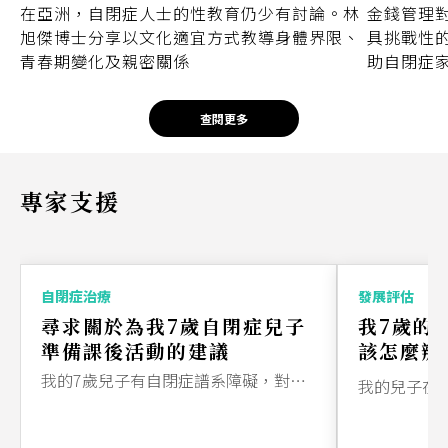
在亞洲，自閉症人士的性教育仍少有討論。林
金錢管理
旭傑博士分享以文化適宜方式教導身體界限、
具挑戰性的概
青春期變化及親密關係
助自閉症
查閱更多
專家支援
自閉症治療
發展評估
尋求關於為我7歲自閉症兒子
我7歲的
準備課後活動的建議
該怎麼辦
我的7歲兒子有自閉症譜系障礙，對於任何改變日常安排都會感到非常焦慮。他目前放學後回家，並遵循他平常的作息。我想讓他參加課後活動，比如游泳或美術課，但每次我提起這些，他都會大發脾氣。 我該如何幫助他適應這個新安排，並減少他的情緒崩潰？我應該採取哪些步驟？