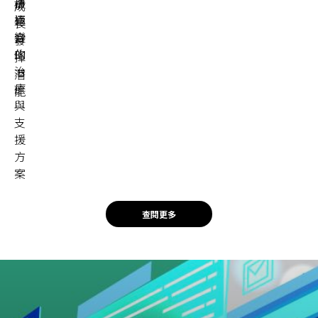
最
積
成
適
極
長，
合
變
發
的
化
揮
治
潛
療
能！
與
支
援
方
案
查閱更多