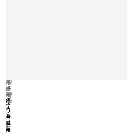
樟宜機
活
活
訊
場「寧
孩子
2026
2026
靜
確診
自閉
澳門
室」：
自閉
症兒
共融
自閉症
症
童暑
會
與感官
後，
期活
議：
敏感家
家長
動指
推動
庭的外
應如
南
神經
遊必備
何應
多樣
STEPHANIE
指南
對？
性的
CHUNG
里程
IRIS
Jun
ADELE
WONG
15,
碑
BRUNNER
Jun
2026
Jul
OPTISM
19,
尋
7,
May
2026
2026
找
26,
這
臨
適
2026
是
床
在
合
為
心
澳
自
自
理
門
閉
閉
學
舉
症