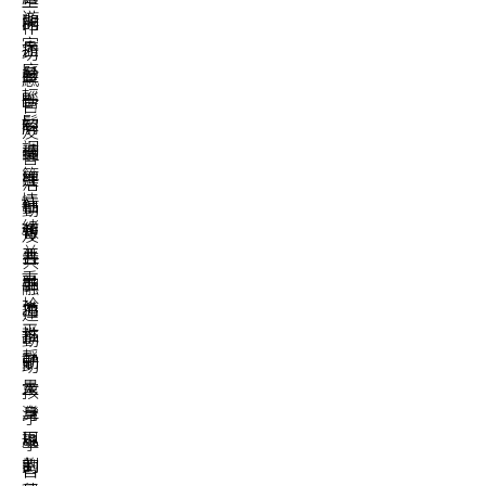
遊
閉
的
作
家
症
力
坊、
庭
診
量，
感
輕
斷、
一
官
鬆
解
同
友
調
讀
促
善
節
評
進
活
情
估
社
動
緒
報
會
及
並
告，
共
共
重
並
融，
融
拾
為
並
運
平
孩
推
動，
靜
子
動
助
量
大
孩
身
灣
子
規
區
學
劃
的
習、