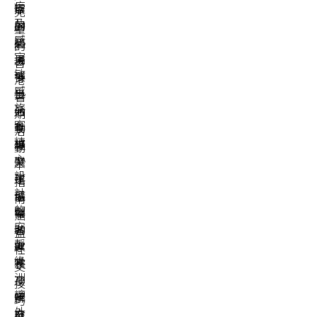
症
家
辦
兒
及
周
的
童
感
碧
這
的
官
潾
場
香
敏
博
多
港
感
士
日
暑
旅
分
活
期
客
享
動
活
精
專
凝
動？
心
業
聚
本
設
建
了
指
計
議，
倡
南
的
幫
導
涵
安
助
者、
蓋
靜
家
專
社
綠
長
家
交
洲，
了
及
技
讓
解
家
巧
外
自
庭
工