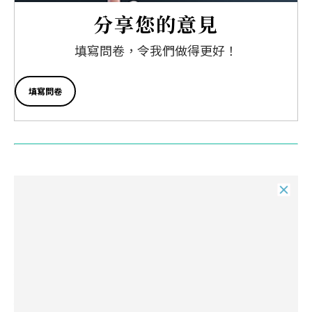
分享您的意見
填寫問卷，令我們做得更好！
填寫問卷
日
常
生
活
日
旅
日
最
常
遊
常
新
新加坡
生
生
資