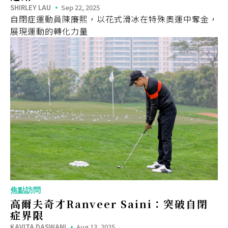
SHIRLEY LAU
Sep 22, 2025
自閉症運動員陳廉熙，以花式滑冰在特殊奧運中奪金，
展現運動的轉化力量
焦點訪問
高爾夫奇才Ranveer Saini：突破自閉
症界限
KAVITA DASWANI
Aug 13, 2025