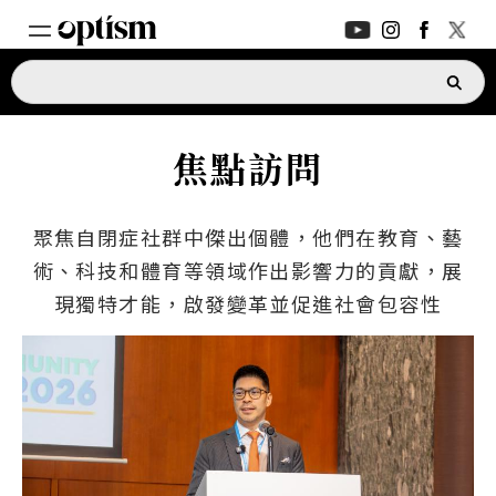
專家支援
新功能
焦點訪問
家長討論區
新功能
聚焦自閉症社群中傑出個體，他們在教育、藝
深度對話
術、科技和體育等領域作出影響力的貢獻，展
現獨特才能，啟發變革並促進社會包容性
日常生活
支援指南
新功能
ASK OPTISM
升級版
登入