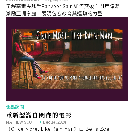
了解高爾夫球手Ranveer Saini如何突破自閉症障礙，
激勵亞洲家庭，展現包容教育與運動的力量
焦點訪問
重新認識自閉症的電影
MATHEW SCOTT
Dec 14, 2024
《Once More, Like Rain Man》由 Bella Zoe