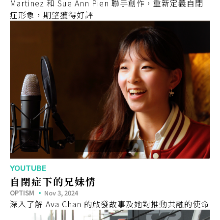
Martinez 和 Sue Ann Pien 聯手創作，重新定義自閉
症形象，期望獲得好評
YOUTUBE
自閉症下的兄妹情
OPTISM
Nov 3, 2024
深入了解 Ava Chan 的啟發故事及她對推動共融的使命