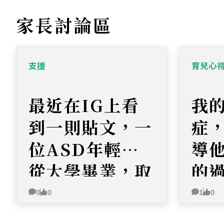
家長討論區
支援
育兒心
最近在IG上看
我
到一則貼文，一
症
位ASD年輕人
導
從大學畢業，取
的
得化學學士學
0
0
1
0
位！我認為這非