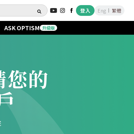
登入
Eng
繁體
ASK OPTISM
升級版
請您的
戶
完