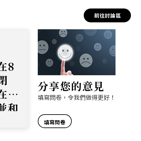
前往討論區
在8
閉
分享您的意見
在上
填寫問卷，令我們做得更好！
並和
。我
填寫問卷
一些