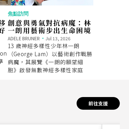
焦點訪問
移
創意與勇氣對抗病魔：林
好
一朗用藝術步出生命困境
ADELE BRUNER
Jul 13, 2026
13 歲神經多樣性少年林一朗
on
（George Lam）以藝術創作戰勝
準
病魔，其展覽《一朗的願望細
胞》啟發無數神經多樣性家庭
前往支援