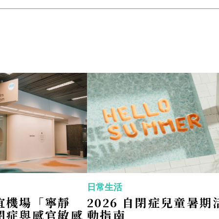
新事物，比
泳課，但他
拒絕，有時
至會情緒失
因為我只是
這件事。現
明白保持他
日常很重要
我真的很想
日常生活
宜機場「寧靜
2026 自閉症兒童暑期
嘗試其他事
閉症與感官敏感
動指南