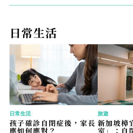
常令人鼓舞，因
為這實際上證明
日常生活
瞭，不論是否有
ASD，這些年
輕人都充滿潛
力，能夠實現任
何事情！
日常生活
旅遊
孩子確診自閉症後，家長
新加坡樟
應如何應對？
室」：自