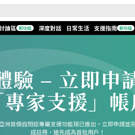
討論區
深度對話
日常生活
支援指南
新功能
新功能
焦點訪問
最新資訊
專家觀點
專題報道
體驗 – 立即申
耀眼家長
休閒娛樂
「專家支援」帳
亞洲首個自閉症專屬支援功能現已推出。立即申請並
成註冊，搶先成為首批用戶！