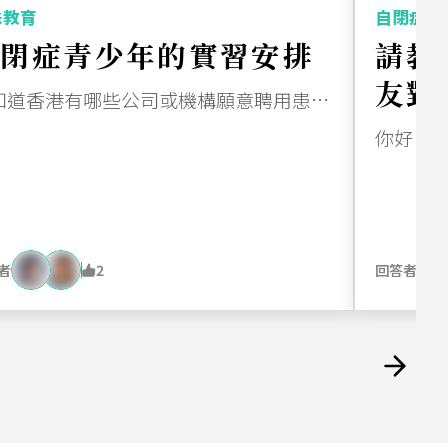
殊教育
自閉症治
自閉症青少年的實習安排
請教
友對
您知道香港有哪些公司或機構願意聘用患有自閉症譜系障礙（ASD）或其他輕度特殊需要的年輕人嗎？
題？
者
2
回答者