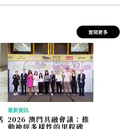
如游
就是
候甚
查閱更多
控，
提到
在我
們的
，但
讓他
最新資訊
活
2026 澳門共融會議：推
情。
動神經多樣性的里程碑