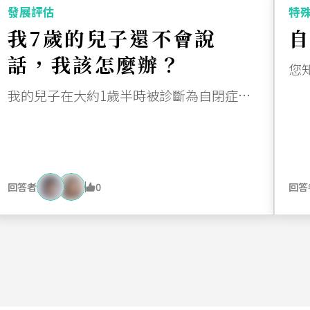
發展評估
特
我7歲的兒子還不會說
話，我該怎麼辦？
我的兒子在大約1歲半時被診斷為自閉症和中度智力障礙，我們隨即開始了各類療程。他現在7歲，就讀一間特殊學校，接受物理治療、職業治療、言語治療和應用行為分析等療法。目前，他主要集中於言語治療和職業治療。但是，他至今仍然未能說話。請問這可能是什麼原因？更重要的是，我還能做什麼來幫助他？
回答者
0
回答