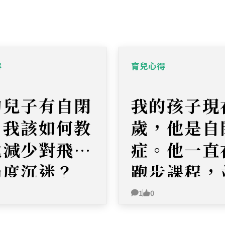
得
育兒心得
的兒子有自閉
我的孩子現
，我該如何教
歲，他是自
他減少對飛機
症。他一直
過度沉迷？
跑步課程，
朋友一起玩
1
0
想讓他嘗試