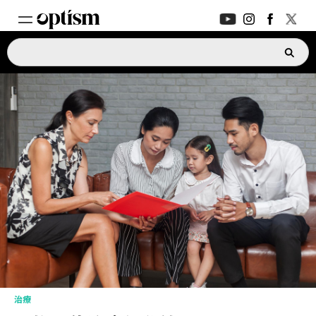
專家支援
新功能
家長討論區
新功能
深度對話
日常生活
支援指南
新功能
ASK OPTISM
升級版
治療
登入