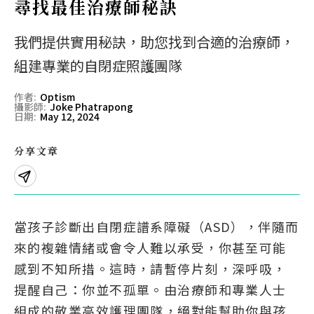
尋找最佳治療師秘訣
Eng
繁體
我們提供實用秘訣，助您找到合適的治療師，
© 2026 21 Concepts Ltd. 版權所有。
組建專業的自閉症照護團隊
作者
:
Optism
攝影師
:
Joke Phatrapong
日期
:
May 12, 2024
分享文章
當孩子診斷出自閉症譜系障礙（ASD），伴隨而
來的複雜情緒或會令人難以承受，你甚至可能
感到不知所措。這時，請暫停片刻，深呼吸，
提醒自己：你並不孤單。由治療師和專業人士
組成的敬業高效護理團隊，絕對能幫助你與孩