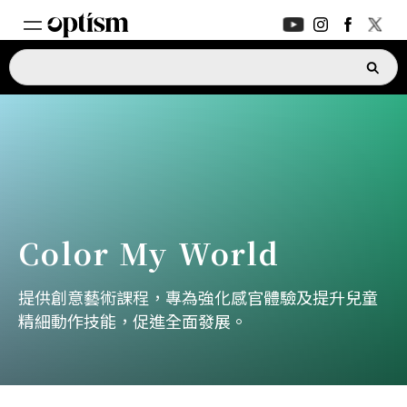
專家支援
新功能
家長討論區
新功能
深度對話
Color My World
日常生活
提供創意藝術課程，專為強化感官體驗及提升兒童
精細動作技能，促進全面發展。
支援指南
新功能
ASK OPTISM
升級版
登入